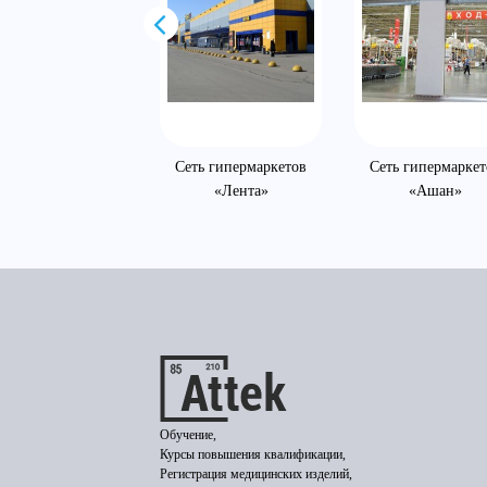
ОО «ГофроКарт»
Сеть гипермаркетов
Сеть гипермаркет
«Лента»
«Ашан»
Обучение,
Курсы повышения квалификации,
Регистрация медицинских изделий,