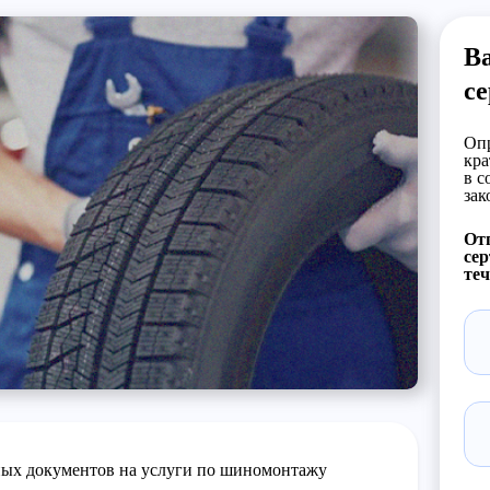
Ва
с
Опр
кра
в с
зак
Отп
сер
теч
ных документов на услуги по шиномонтажу