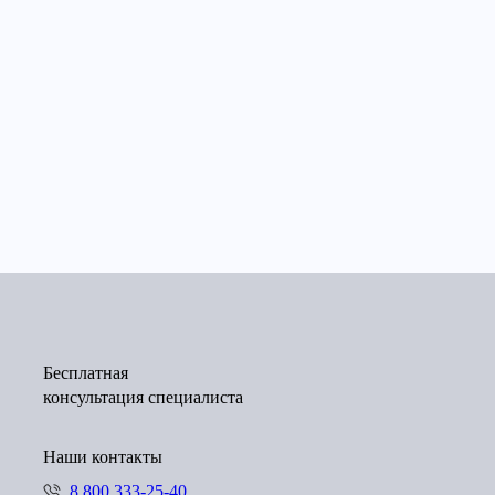
ОО «ГофроКарт»
Сеть гипермаркетов
Сеть гипермаркет
«Лента»
«Ашан»
Бесплатная
консультация специалиста
Наши контакты
8 800 333-25-40