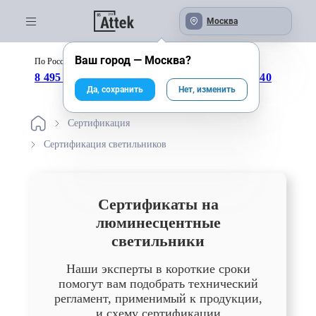
Москва
Ваш город —
Москва
?
По России бесплатно:
с 09:00 до 18:00
8 495 246-04-43
8 800 333-25-40
Да, сохранить
Нет, изменить
Сертификация
Cертификация светильников
Сертификаты на
люминесцентные
светильники
Наши эксперты в короткие сроки
помогут вам подобрать технический
регламент, применимый к продукции,
и схему сертификации