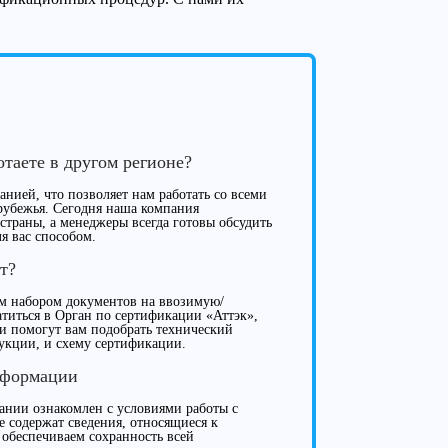
отаете в другом регионе?
нией, что позволяет нам работать со всеми
рубежья. Сегодня наша компания
 страны, а менеджеры всегда готовы обсудить
я вас способом.
т?
м набором документов на ввозимую/
иться в Орган по сертификации «Аттэк»,
ки помогут вам подобрать технический
укции, и схему сертификации.
нформации
нии ознакомлен с условиями работы с
е содержат сведения, относящиеся к
 обеспечиваем сохранность всей