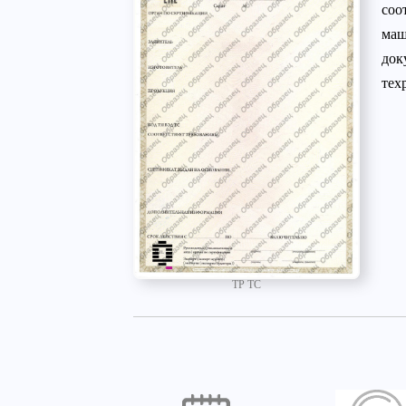
соо
маш
док
тех
ТР ТС