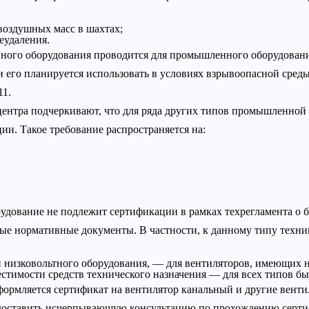
воздушных масс в шахтах;
еудаления.
ного оборудования проводится для промышленного оборудования
ли его планируется использовать в условиях взрывоопасной сред
11.
ентра подчеркивают, что для ряда других типов промышленной
и. Такое требование распространяется на:
удование не подлежит сертификации в рамках техрегламента о 
ые нормативные документы. В частности, к данному типу техн
низковольтного оборудования, — для вентиляторов, имеющих 
стимости средств технического назначения — для всех типов б
формляется сертификат на вентилятор канальный и другие вент
доставить исчерпывающую консультацию по прохождению серти