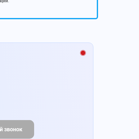
ации.
й звонок