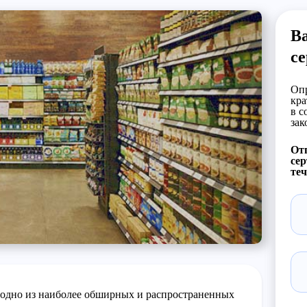
Ва
с
Опр
кра
в с
зак
Отп
сер
теч
дно из наиболее обширных и распространенных