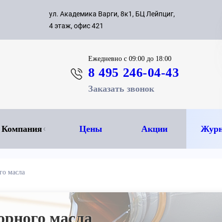
с 09:00 д
ул. Академика Варги, 8к1, БЦ Лейпциг,
ок
8 495 
4 этаж, офис 421
Ежедневно
с 09:00 до 18:00
8 495 246-04-43
Заказать звонок
Компания
Цены
Акции
Журн
го масла
орного масла