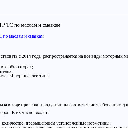
ТР ТС по маслам и смазкам
 по маслам и смазкам
ствовать с 2014 года, распространяется на все виды моторных ма
 в карбюраторах;
телях;
ателей поршневого типа;
мая в ходе проверки продукции на соответствие требованиям да
оров. В их число входят:
в количестве, превышающем установленные нормативы;
ния продукции на экологию в случае ее неконтролируемого попа