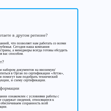
отаете в другом регионе?
нией, что позволяет нам работать со всеми
рубежья. Сегодня наша компания
 страны, а менеджеры всегда готовы обсудить
я вас способом.
т?
м набором документов на ввозимую/
иться в Орган по сертификации «Аттэк»,
ки помогут вам подобрать технический
укции, и схему сертификации.
нформации
нии ознакомлен с условиями работы с
е содержат сведения, относящиеся к
 обеспечиваем сохранность всей
ации.