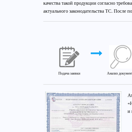
качества такой продукции согласно требо
актуального законодательства ТС. После п
Подача заявки
Анализ докумен
А
«
и