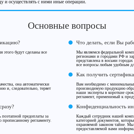
ицу и осуществлять с ними иные операции.
Основные вопросы
фикацию?
Что делать, если Вы раб
я этого будут сделаны все
Мы являемся федеральной компа
регионами и городами РФ и за
представлена в восьми городах
все вопросы любым удобным дл
Как получить сертифика
чества, она автоматически
Вам необходимо с минимальны
ию и, следовательно, теряет
производимую продукцию обрат
наши эксперты в короткие сро
регламент, применимый к прод
сразу?
Конфиденциальность и
 поэтапной предоплаты за
Каждый сотрудник нашей компа
о прописанному регламенту.
категорией документов, которы
охраняемой законом тайне. Мы
предоставляемой вами информ