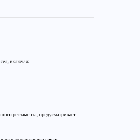
сел, включая:
нного регламента, предусматривает
дания в окружающую среду;