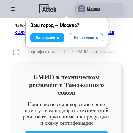
Москва
Ваш город —
Москва
?
По России бесплатно:
с 09:00 до 18:00
8 495 246-04-43
8 800 333-25-40
Да, сохранить
Нет, изменить
Сертификация
ТР ТС БМИО: расшифровка
БМИО в техническом
регламенте Таможенного
союза
Наши эксперты в короткие сроки
помогут вам подобрать технический
регламент, применимый к продукции,
и схему сертификации