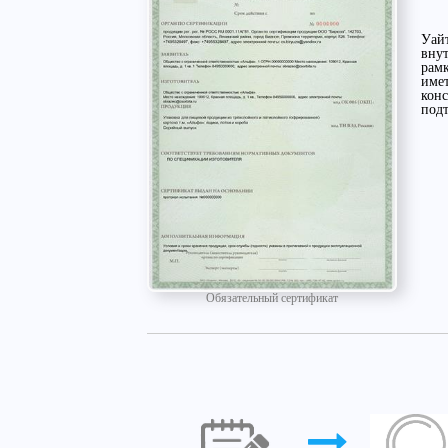
Уайт
вну
рамк
имет
конс
под
Обязательный сертификат