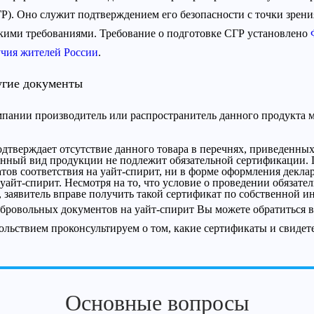
Р). Оно служит подтверждением его безопасности с точки зрен
ими требованиями. Требование о подготовке СГР установлено
учия жителей России
.
угие документы
омпании производитель или распространитель данного продукта 
одтверждает отсутствие данного товара в перечнях, приведенны
казанный вид продукции не подлежит обязательной сертификации.
ов соответствия на уайт-спирит, ни в форме оформления деклар
уайт-спирит. Несмотря на то, что условие о проведении обязат
, заявитель вправе получить такой сертификат по собственной и
добровольных документов на уайт-спирит Вы можете обратиться
ольствием проконсультируем о том, какие сертификаты и свидет
Основные вопросы