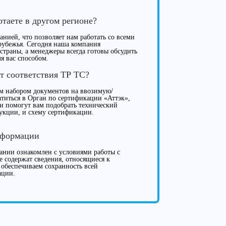
отаете в другом регионе?
нией, что позволяет нам работать со всеми
рубежья. Сегодня наша компания
 страны, а менеджеры всегда готовы обсудить
я вас способом.
т соответствия ТР ТС?
м набором документов на ввозимую/
иться в Орган по сертификации «Аттэк»,
ки помогут вам подобрать технический
укции, и схему сертификации.
нформации
нии ознакомлен с условиями работы с
е содержат сведения, относящиеся к
 обеспечиваем сохранность всей
ации.