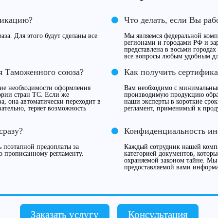
фикацию?
Что делать, если Вы раб
аза. Для этого будут сделаны все
Мы являемся федеральной компа
регионами и городами РФ и за
представлена в восьми городах
все вопросы любым удобным дл
ия Таможенного союза?
Как получить сертифика
вие необходимости оформления
Вам необходимо с минимальны
ории стран ТС. Если же
производимую продукцию обрат
а, она автоматически переходит в
наши эксперты в короткие сро
ательно, теряет возможность
регламент, применимый к прод
сразу?
Конфиденциальность и
 поэтапной предоплаты за
Каждый сотрудник нашей компа
о прописанному регламенту.
категорией документов, которы
охраняемой законом тайне. Мы
предоставляемой вами информ
Заказать услугу
Консультация