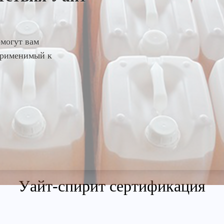
омогут вам
 применимый к
Уайт-спирит сертификация