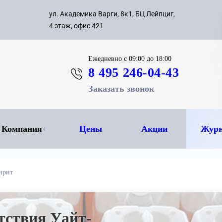
с 09:00 д
ул. Академика Варги, 8к1, БЦ Лейпциг,
ок
8 495 
4 этаж, офис 421
Ежедневно
с 09:00 до 18:00
8 495 246-04-43
Заказать звонок
Компания
Цены
Акции
Журн
ирит
тствия Уайт-