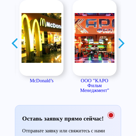
я
McDonald’s
ООО "КАРО
я
Фильм
М
Менеджмент"
Оставь заявку прямо сейчас!
Отправьте заявку или свяжитесь с нами