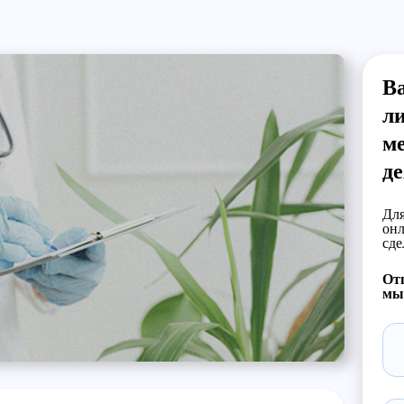
В
л
м
д
Для
онл
сде
Отп
мы 