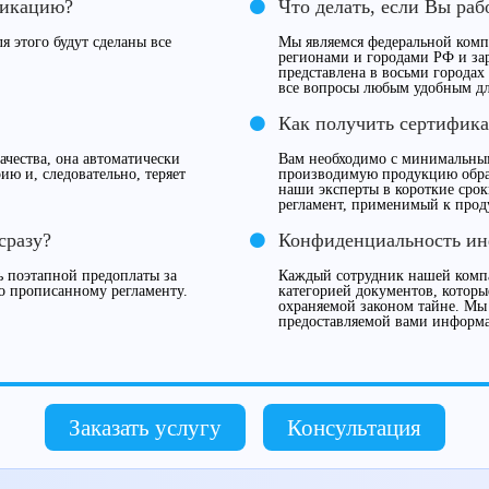
фикацию?
Что делать, если Вы раб
я этого будут сделаны все
Мы являемся федеральной компа
регионами и городами РФ и за
представлена в восьми городах
все вопросы любым удобным дл
Как получить сертифика
чества, она автоматически
Вам необходимо с минимальны
ию и, следовательно, теряет
производимую продукцию обрат
наши эксперты в короткие сро
регламент, применимый к прод
сразу?
Конфиденциальность и
 поэтапной предоплаты за
Каждый сотрудник нашей компа
о прописанному регламенту.
категорией документов, которы
охраняемой законом тайне. Мы
предоставляемой вами информ
Заказать услугу
Консультация