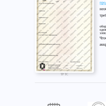
про
нео
тре
обор
одеж
элек
Что
акк
ТР ТС