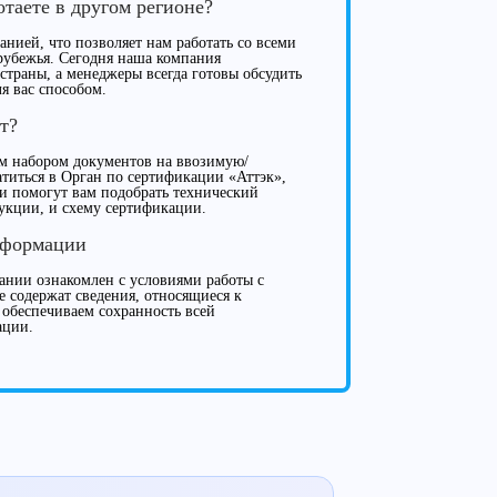
отаете в другом регионе?
нией, что позволяет нам работать со всеми
рубежья. Сегодня наша компания
 страны, а менеджеры всегда готовы обсудить
я вас способом.
т?
м набором документов на ввозимую/
иться в Орган по сертификации «Аттэк»,
ки помогут вам подобрать технический
укции, и схему сертификации.
нформации
нии ознакомлен с условиями работы с
е содержат сведения, относящиеся к
 обеспечиваем сохранность всей
ации.