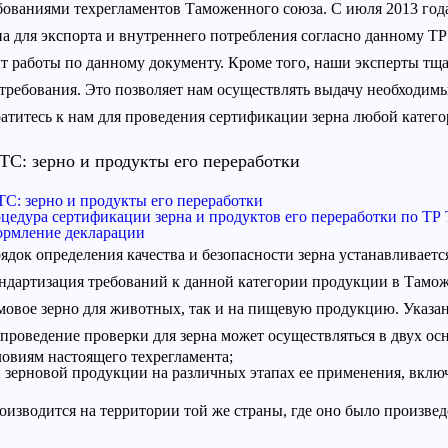
бованиями техрегламентов Таможенного союза. С июля 2013 го
на для экспорта и внутреннего потребления согласно данному Т
т работы по данному документу. Кроме того, наши эксперты тща
 требования. Это позволяет нам осуществлять выдачу необходим
атитесь к нам для проведения сертификации зерна любой катего
ТС: зерно и продукты его переработки
ТС: зерно и продукты его переработки
цедура сертификации зерна и продуктов его переработки по ТР 
рмление декларации
ядок определения качества и безопасности зерна устанавливает
ндартизация требований к данной категории продукции в Тамож
мовое зерно для животных, так и на пищевую продукцию. Указа
 проведение проверки для зерна может осуществляться в двух о
овиям настоящего техрегламента;
 зерновой продукции на различных этапах ее применения, включ
роизводится на территории той же страны, где оно было произве