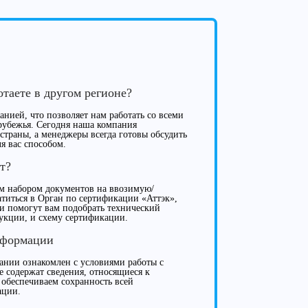
отаете в другом регионе?
нией, что позволяет нам работать со всеми
рубежья. Сегодня наша компания
 страны, а менеджеры всегда готовы обсудить
я вас способом.
т?
м набором документов на ввозимую/
иться в Орган по сертификации «Аттэк»,
ки помогут вам подобрать технический
укции, и схему сертификации.
нформации
нии ознакомлен с условиями работы с
е содержат сведения, относящиеся к
 обеспечиваем сохранность всей
ации.