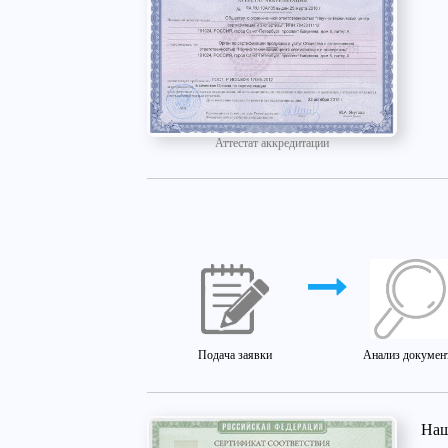
Аттестат аккредитации
Подача заявки
Анализ докумен
Наш