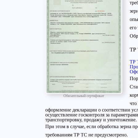
тре
зер
опы
его
Обр
ТР 
ТР 
Про
Офо
Пор
Ста
кор
Обязательный сертификат
что
оформление декларации о соответствии усл
осуществление госконтроля за параметрами
транспортировку, продажу и уничтожение.
При этом в случае, если обработка зерна п
требованиям ТР ТС не предусмотрено.