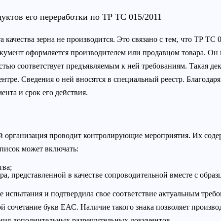
уктов его переработки по ТР ТС 015/2011
качества зерна не производится. Это связано с тем, что ТР ТС 
кумент оформляется производителем или продавцом товара. Он п
стью соответствует предъявляемым к ней требованиям. Такая де
тре. Сведения о ней вносятся в специальный реестр. Благодаря
ента и срок его действия.
й организация проводит контролирующие мероприятия. Их соде
список может включать:
тва;
ра, представленной в качестве сопроводительной вместе с обра
е испытания и подтвердила свое соответствие актуальным треб
й сочетание букв ЕАС. Наличие такого знака позволяет произв
ления дополнительных разрешительных документов.