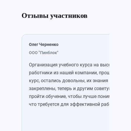
Отзывы участников
Олег Черненко
Мих
ООО "Пинблок"
ООО
Организация учебного курса на высоте. Все
Зап
работники из нашей компании, прошедшие
уже
курс, остались довольны, их знания
зна
закреплены, теперь и другим советую
это
пройти обучение, чтобы лучше понимать,
Пон
что требуется для эффективной работы.
цен