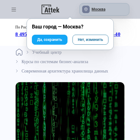
Москва
Ваш город —
Москва
?
По России бесплатно:
с 09:00 до 18:00
8 495 246-04-43
8 800 333-25-40
Да, сохранить
Нет, изменить
Учебный центр
Курсы по системам бизнес-анализа
Современная архитектура хранилища данных