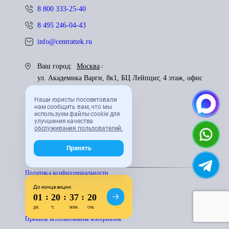
8 800 333-25-40
8 495 246-04-43
info@centrattek.ru
Ваш город:
Москва
ул. Академика Варги, 8к1, БЦ Лейпциг, 4 этаж, офис
421
Наши юристы посоветовали
нам сообщить вам, что мы
Пн. - Пт.: с 9:00 до 18:00
используем файлы cookie для
улучшения качества
обслуживания пользователей.
Обратный звонок
Принять
Политика конфиденциальности
До конца акции:
:
:
:
Пользователькое соглашение
01
20
37
19
дн.
ч.
мин.
сек.
Правила использования материалов