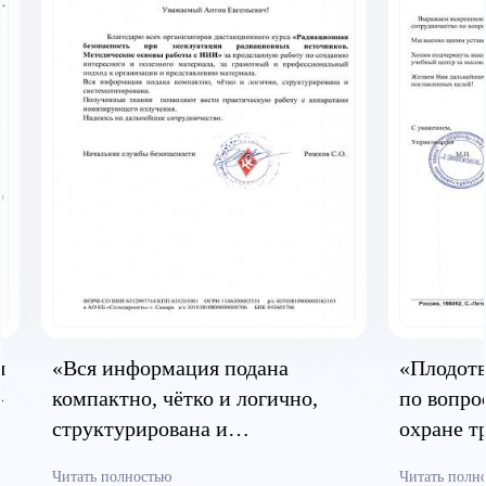
я
«Вся информация подана
«Плодотв
»
компактно, чётко и логично,
по вопро
структурирована и
охране т
систематизирована»
безопасн
Читать полностью
Читать полн