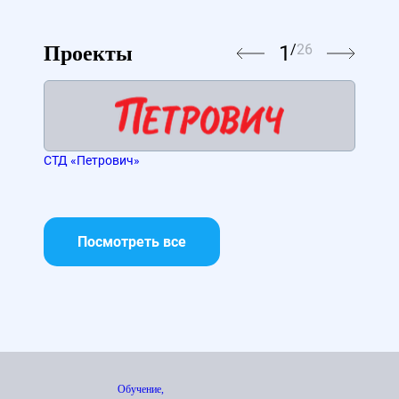
1
/
26
Проекты
СТД «Петрович»
«Ма
Посмотреть все
Обучение,