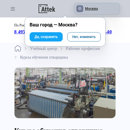
Москва
Ваш город —
Москва
?
По России бесплатно:
с 09:00 до 18:00
8 495 246-04-43
8 800 333-25-40
Да, сохранить
Нет, изменить
Учебный центр
Рабочие профессии
Курсы обучения отварщика