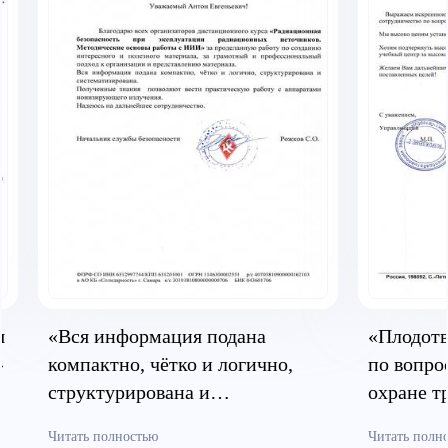
я
«Вся информация подана
«Плодотв
»
компактно, чётко и логично,
по вопро
структурирована и
охране т
систематизирована»
безопасн
Читать полностью
Читать полн