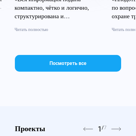
»
компактно, чётко и логично,
по вопро
структурирована и
охране т
систематизирована»
безопасн
Читать полностью
Читать полн
Посмотреть все
1
/
7
Проекты