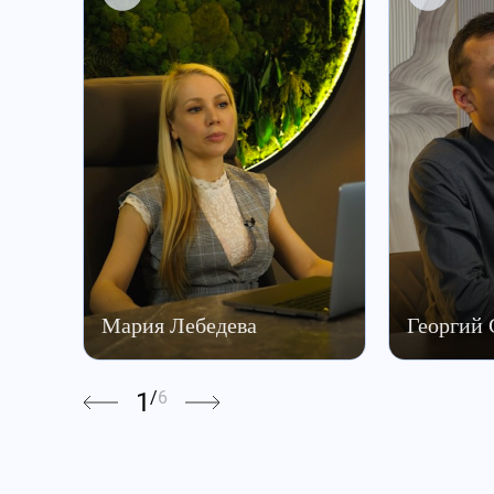
Мария Лебедева
Георгий
1
/
6