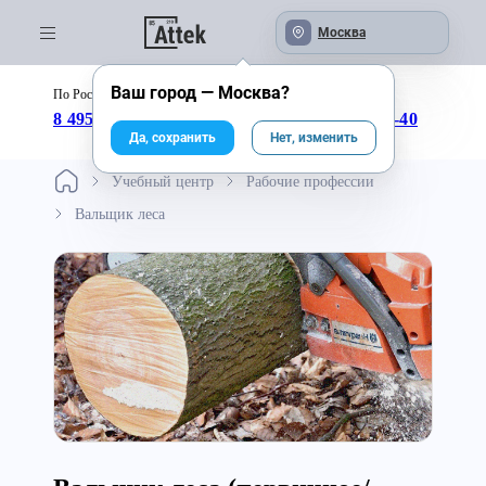
Москва
Ваш город —
Москва
?
По России бесплатно:
с 09:00 до 18:00
8 495 246-04-43
8 800 333-25-40
Да, сохранить
Нет, изменить
Учебный центр
Рабочие профессии
Вальщик леса