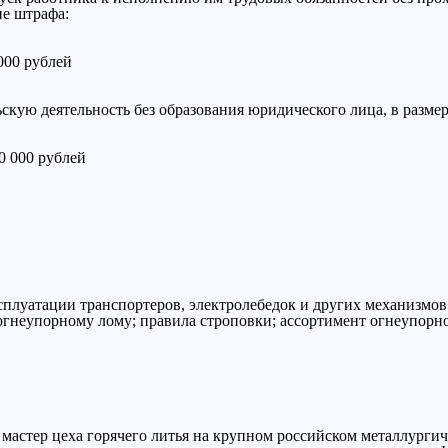
ие штрафа:
000 рублей
ую деятельность без образования юридического лица, в размере
0 000 рублей
сплуатации транспортеров, электролебедок и других механизмов
огнеупорному лому; правила строповки; ассортимент огнеупорн
мастер цеха горячего литья на крупном российском металлурги