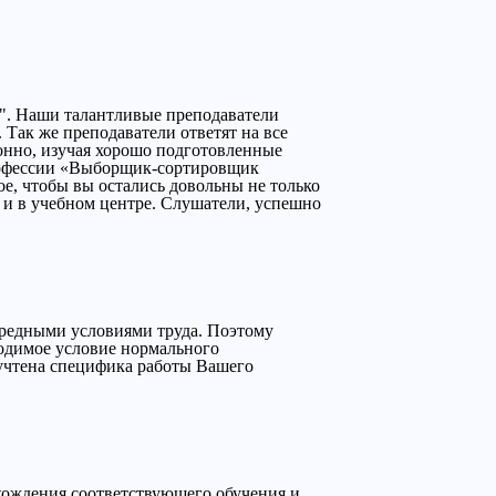
". Наши талантливые преподаватели
Так же преподаватели ответят на все
онно, изучая хорошо подготовленные
рофессии «Выборщик-сортировщик
е, чтобы вы остались довольны не только
и в учебном центре. Слушатели, успешно
вредными условиями труда. Поэтому
ходимое условие нормального
учтена специфика работы Вашего
охождения соответствующего обучения и