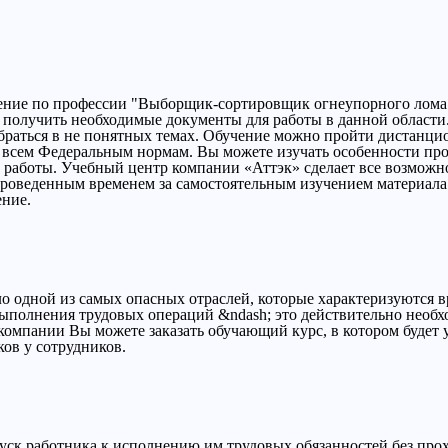
ение по профессии "Выборщик-сортировщик огнеупорного лома
получить необходимые документы для работы в данной области. 
браться в не понятных темах. Обучение можно пройти дистанци
о всем Федеральным нормам. Вы можете изучать особенности п
й работы. Учебный центр компании «Аттэк» сделает все возможно
роведенным временем за самостоятельным изучением материала 
ение.
ло одной из самых опасных отраслей, которые характеризуются 
выполнения трудовых операций &ndash; это действительно необ
омпании Вы можете заказать обучающий курс, в котором будет 
ов у сотрудников.
пуск работника к исполнению им трудовых обязанностей без пр