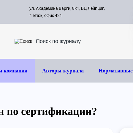
с 09:00 д
ул. Академика Варги, 8к1, БЦ Лейпциг,
ок
8 495 
4 этаж, офис 421
и компании
Авторы журнала
Нормативные
н по сертификации?