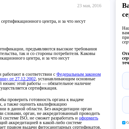
В
23 мая, 2016
с
сертификационного центра, и за что несут
Наш
вам
при
сер
ртификации, предъявляются высокие требования
тельства, так и со стороны потребителя. Каковы
Отп
кационного центра, и за что несут
сер
теч
и работают в соответствии с
Федеральным законом
ии» от 27.12.2002
, устанавливающим основные
 нюанс этой работы — обязательное наличие
осуществляется сертификация.
обы проверить готовность органа к выдаче
х, а также оценить квалификацию
ии в данной области. Без аккредитации орган
и словами, орган, не аккредитованный проводить
 системе ISO, не сможет разработать и
оформить
ющий аккредитацией в какой-либо системе
С
дает правом выдачи фитосанитарных сертификатов.