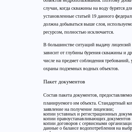
объектов недропользования. Поэтому добыч
случаи, когда скважины на воду бурятся д
установленные статьей 19 данного федераль
должна добываться выше слоя, используемо
ресурсом, полностью исключается.
В большинстве ситуаций выдачу лицензий 
зависит от глубины бурения скважины и дру
числе на предмет соблюдения требований, 
охраны подземных водных объектов.
Пакет документов
Состав пакета документов, предоставляемог
планируемого им объекта. Стандартный ко
заявление на получение лицензии;
копии уставных и регистрационных докуме
копии правоустанавливающих документов н
копии договоров с сервисными организация
данные о балансе водопотребления на выб