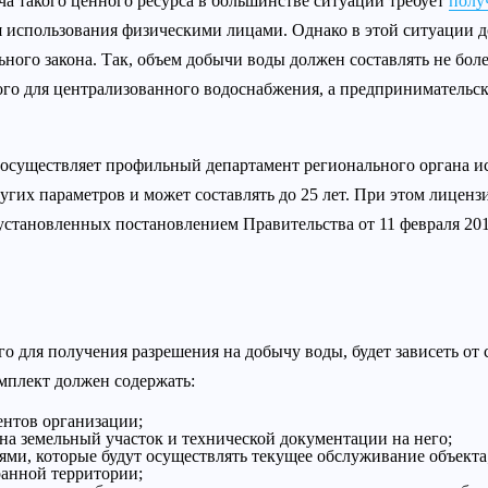
а такого ценного ресурса в большинстве ситуаций требует
полу
ля использования физическими лицами. Однако в этой ситуации
ного закона. Так, объем добычи воды должен составлять не боле
го для централизованного водоснабжения, а предпринимательск
осуществляет профильный департамент регионального органа ис
гих параметров и может составлять до 25 лет. При этом лицензи
установленных постановлением Правительства от 11 февраля 2016
о для получения разрешения на добычу воды, будет зависеть от 
мплект должен содержать:
нтов организации;
а земельный участок и технической документации на него;
ми, которые будут осуществлять текущее обслуживание объекта
ранной территории;