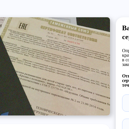
Ва
с
Опр
кра
в с
зак
Отп
сер
теч