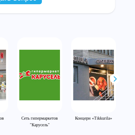
ов
Сеть гипермаркетов
Концерн «Tikkurila»
"Карусель"