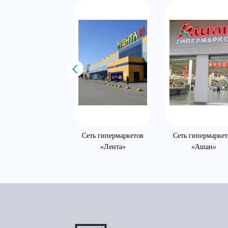
рговая компания
Сеть гипермаркетов
Сеть гипермаркет
«Kesko»
«Лента»
«Ашан»