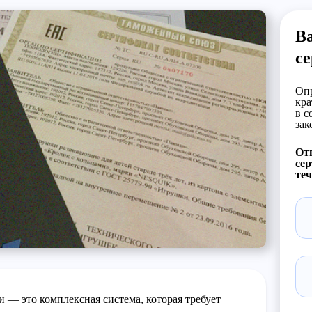
Ва
с
Опр
кра
в с
зак
Отп
сер
теч
 — это комплексная система, которая требует