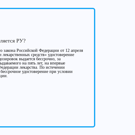
вляется РУ?
го закона Российской Федерации от 12 апреля
 лекарственных средств» удостоверение
дозировок выдается бессрочно, за
ыдаваемого на пять лет, на впервые
Федерации лекарства. По истечении
 бессрочное удостоверение при условии
ции.