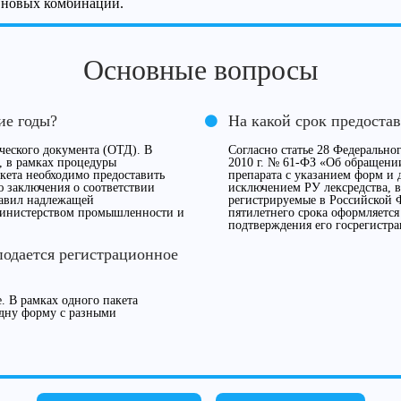
м новых комбинаций.
Основные вопросы
ие годы?
На какой срок предоста
ческого документа (ОТД). В
Согласно статье 28 Федерально
, в рамках процедуры
2010 г. № 61-ФЗ «Об обращении
акета необходимо предоставить
препарата с указанием форм и 
ю заключения о соответствии
исключением РУ лексредства, в
равил надлежащей
регистрируемые в Российской 
Министерством промышленности и
пятилетнего срока оформляется
подтверждения его госрегистра
подается регистрационное
. В рамках одного пакета
дну форму с разными