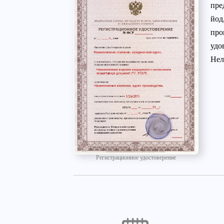
пре
йод
про
удо
Нел
Регистрационное удостоверение