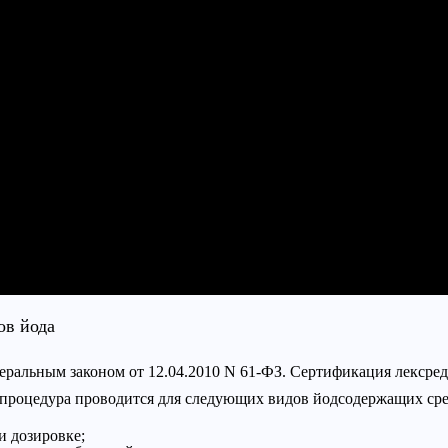
ов йода
еральным законом от 12.04.2010 N 61-ФЗ. Сертификация лексред
а процедура проводится для следующих видов йодсодержащих сре
и дозировке;