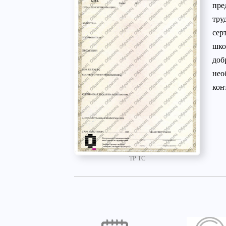
пре
тру
сер
шко
доб
нео
кон
ТР ТС