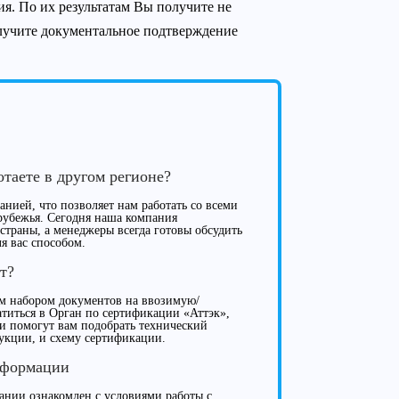
я. По их результатам Вы получите не
лучите документальное подтверждение
.
отаете в другом регионе?
нией, что позволяет нам работать со всеми
рубежья. Сегодня наша компания
 страны, а менеджеры всегда готовы обсудить
я вас способом.
т?
м набором документов на ввозимую/
иться в Орган по сертификации «Аттэк»,
ки помогут вам подобрать технический
укции, и схему сертификации.
нформации
нии ознакомлен с условиями работы с