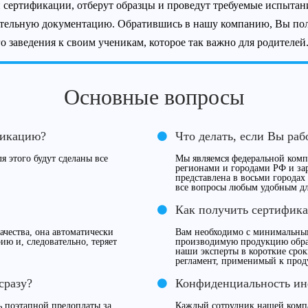
 сертификации, отберут образцы и проведут требуемые испытани
ительную документацию. Обратившись в нашу компанию, Вы по
 заведения к своим ученикам, которое так важно для родителей
Основные вопросы
фикацию?
Что делать, если Вы раб
я этого будут сделаны все
Мы являемся федеральной компа
регионами и городами РФ и за
представлена в восьми городах
все вопросы любым удобным дл
Как получить сертифика
чества, она автоматически
Вам необходимо с минимальны
ию и, следовательно, теряет
производимую продукцию обрат
наши эксперты в короткие сро
регламент, применимый к прод
сразу?
Конфиденциальность и
 поэтапной предоплаты за
Каждый сотрудник нашей компа