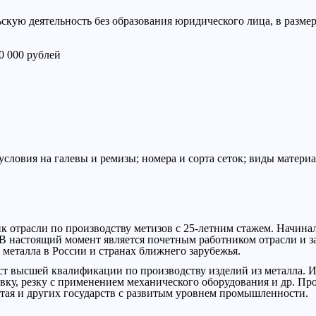
ую деятельность без образования юридического лица, в размере
0 000 рублей
условия на галевы и ремизы; номера и сорта сеток; виды матери
 отрасли по производству метизов с 25-летним стажем. Начинал
В настоящий момент является почетным работником отрасли и з
металла в России и странах ближнего зарубежья.
т высшей квалификации по производству изделий из металла. 
вку, резку с применением механического оборудования и др. Пр
тая и других государств с развитым уровнем промышленности.