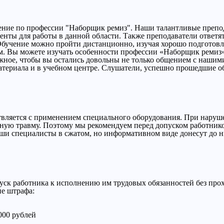
ение по профессии "Наборщик ремиз". Наши талантливые препо
нты для работы в данной области. Также преподаватели ответя
 Обучение можно пройти дистанционно, изучая хорошо подготов
. Вы можете изучать особенности профессии «Наборщик ремиз»,
ожное, чтобы вы остались довольны не только общением с наши
атериала и в учебном центре. Слушатели, успешно прошедшие о
твляется с применением специального оборудования. При наруше
зную травму. Поэтому мы рекомендуем перед допуском работник
аши специалисты в сжатом, но информативном виде донесут до 
пуск работника к исполнению им трудовых обязанностей без пр
ие штрафа:
000 рублей