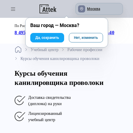
Москва
Ваш город —
Москва
?
По России бесплатно:
с 09:00 до 18:00
8 495 246-04-43
8 800 333-25-40
Да, сохранить
Нет, изменить
Учебный центр
Рабочие профессии
Курсы обучения канилировщика проволоки
Курсы обучения
канилировщика проволоки
Доставка свидетельства
(диплома) на руки
Лицензированный
учебный центр