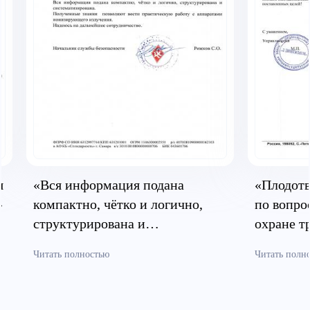
я
«Вся информация подана
«Плодотв
»
компактно, чётко и логично,
по вопро
структурирована и
охране т
систематизирована»
безопасн
Читать полностью
Читать полн