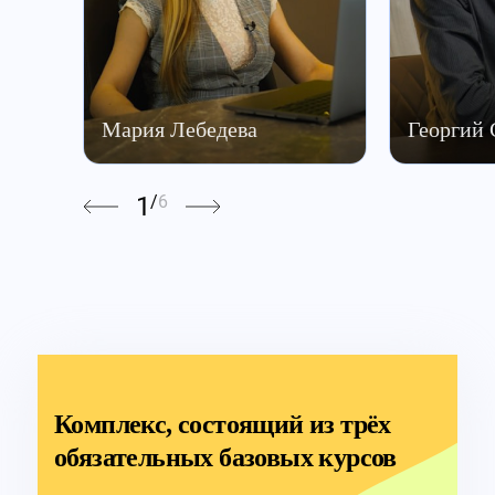
Мария Лебедева
Георгий
1
/
6
Комплекс, состоящий из трёх
обязательных базовых курсов