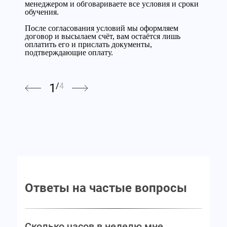
документ, подтверждающий вашу квалификацию
менеджером и обговариваете все условия и сроки
освежить знания.
учреждений, если это потребуется.
документ, подтверждающий вашу квалификацию
менеджером и обговариваете все условия и сроки
и знания.
обучения.
и знания.
обучения.
После согласования условий мы оформляем
После согласования условий мы оформляем
договор и высылаем счёт, вам остаётся лишь
договор и высылаем счёт, вам остаётся лишь
оплатить его и прислать документы,
оплатить его и прислать документы,
подтверждающие оплату.
подтверждающие оплату.
1
/
4
Ответы на частые вопросы
Сколько часов в неделю мне