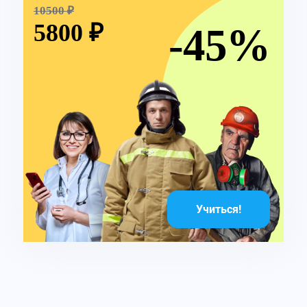
10500 ₽
5800 ₽
-45%
Учиться!