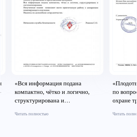
я
«Вся информация подана
«Плодотв
»
компактно, чётко и логично,
по вопро
структурирована и
охране т
систематизирована»
безопасн
Читать полностью
Читать полн