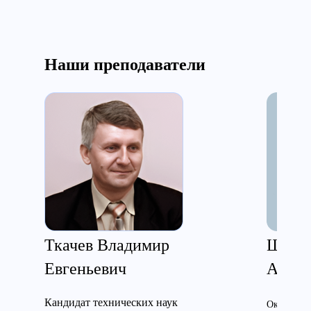
Наши преподаватели
Ткачев Владимир
Шпорт
Евгеньевич
Анато
Кандидат технических наук
Окончила 