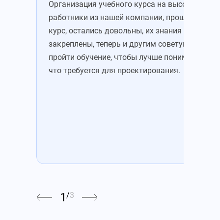
Организация учебного курса на высоте. Все
Зап
работники из нашей компании, прошедшие
уже
курс, остались довольны, их знания
зна
закреплены, теперь и другим советую
это
пройти обучение, чтобы лучше понимать,
Пон
что требуется для проектирования.
цен
1
/
3