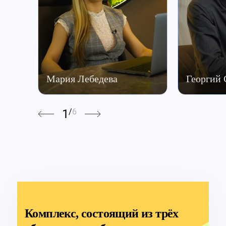
Мария Лебедева
Георгий
1
/
6
Комплекс, состоящий из трёх