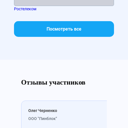
Ростелеком
МТС
Посмотреть все
Отзывы участников
Олег Черненко
Мих
ООО "Пинблок"
ООО