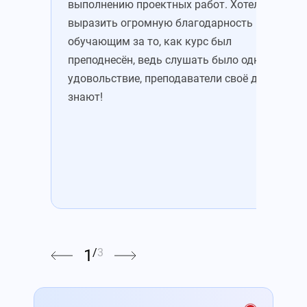
выполнению проектных работ. Хотелось бы
зам
выразить огромную благодарность
хот
обучающим за то, как курс был
пре
преподнесён, ведь слушать было одно
объ
удовольствие, преподаватели своё дело
пам
знают!
зал
1
/
3