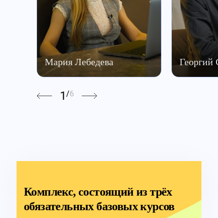
Мария Лебедева
Георгий
1
/
6
Комплекс, состоящий из трёх
обязательных базовых курсов