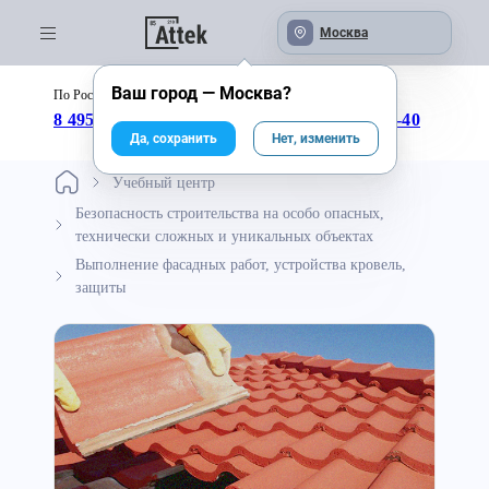
Москва
Ваш город —
Москва
?
По России бесплатно:
с 09:00 до 18:00
8 495 246-04-43
8 800 333-25-40
Да, сохранить
Нет, изменить
Учебный центр
Безопасность строительства на особо опасных,
технически сложных и уникальных объектах
Выполнение фасадных работ, устройства кровель,
защиты