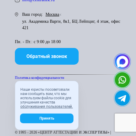
Ваш город:
Москва
ул. Академика Варги, 8к1, БЦ Лейпциг, 4 этаж, офис
421
Пн. - Пт.: с 9:00 до 18:00
Обратный звонок
Политика конфиденциальности
Наши юристы посоветовали
Пользователькое соглашение
нам сообщить вам, что мы
используем файлы cookie для
улучшения качества
Правила использования материалов
обслуживания пользователей.
Принять
Карта сайта
© 1995 - 2026 «ЦЕНТР АТТЕСТАЦИИ И ЭКСПЕРТИЗЫ» |