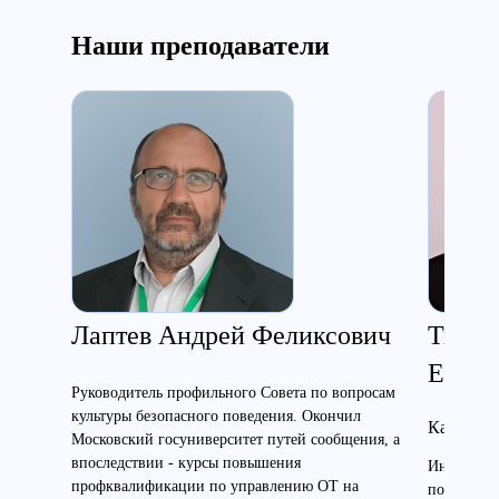
Наши преподаватели
Лаптев Андрей Феликсович
Ткаче
Евген
Руководитель профильного Совета по вопросам
культуры безопасного поведения. Окончил
Кандидат
Московский госуниверситет путей сообщения, а
впоследствии - курсы повышения
Инженер э
профквалификации по управлению ОТ на
по электр