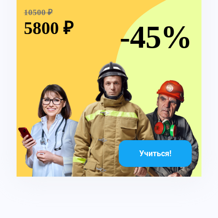
10500 ₽
5800 ₽
-45%
Учиться!