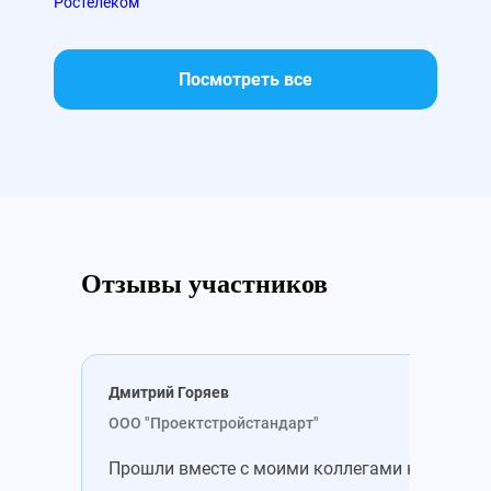
Ростелеком
МТС
Посмотреть все
Отзывы участников
Дмитрий Горяев
Све
ООО "Проектстройстандарт"
ООО
Прошли вместе с моими коллегами курс по
Обу