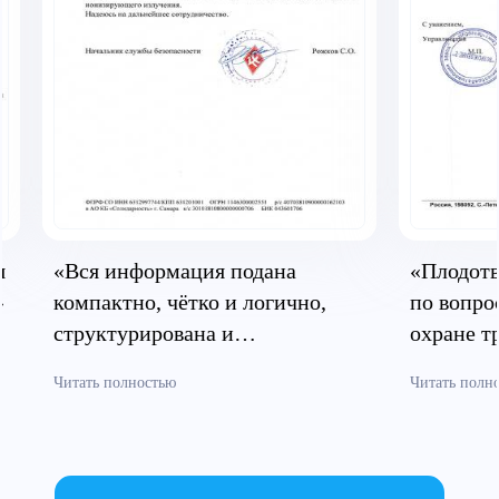
я
«Вся информация подана
«Плодотв
»
компактно, чётко и логично,
по вопро
структурирована и
охране т
систематизирована»
безопасн
Читать полностью
Читать полн