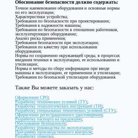
Обоснование безопасности должно содержать:
Точное наименование оборудования и основные нормы
по его эксплуатации;
Характеристики устройства;
Требования по безопасности при проектировании;
Требования к надежности машины;
Требования по безопасности в отношении работников,
эксплуатирующих оборудование;
Анализ риска применения;
Требования безопасности при эксплуатации;
Требования по качеству при использовании
оборудования;
Нормы по сохранению окружающей среды, в процессах
введения техники в эксплуатацию, ее использованию и
утилизации;
Нормы и методы по сбору информации при вводе
машины в эксплуатацию, ее применении и утилизации;
Требования по безопасной утилизации оборудования.
Также Вы можете заказать у нас:
Оформление СРО
;
Разработку технических условий (ТУ)
;
Разработку технологических инструкций (ТИ)
;
Разработку специальных технических условий (СТУ)
;
Оформление регистрационного удостоверения
;
Разработку паспорта на продукцию
;
Обоснование безопасности
;
Разработку руководства по эксплуатации
;
Программу производственного контроля
;.
Разработку этикетки
.