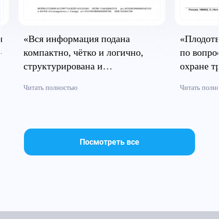
я
«Вся информация подана
«Плодотв
»
компактно, чётко и логично,
по вопро
структурирована и
охране т
систематизирована»
безопасн
Читать полностью
Читать полн
Посмотреть все