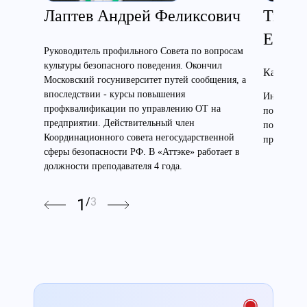
Лаптев Андрей Феликсович
Ткаче
Евген
Руководитель профильного Совета по вопросам
культуры безопасного поведения. Окончил
Кандидат
Московский госуниверситет путей сообщения, а
впоследствии - курсы повышения
Инженер э
профквалификации по управлению ОТ на
по электр
предприятии. Действительный член
по высоте
Координационного совета негосударственной
преподават
сферы безопасности РФ. В «Аттэке» работает в
должности преподавателя 4 года.
1
/
3