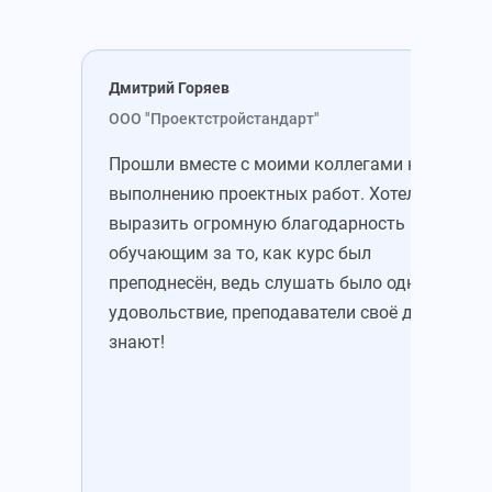
Дмитрий Горяев
Све
ООО "Проектстройстандарт"
ООО
Прошли вместе с моими коллегами курс по
Обу
выполнению проектных работ. Хотелось бы
зам
выразить огромную благодарность
хот
обучающим за то, как курс был
пре
преподнесён, ведь слушать было одно
объ
удовольствие, преподаватели своё дело
пам
знают!
зал