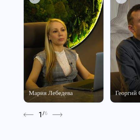
Мария Лебедева
Георгий
1
/
6