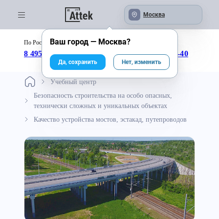
Москва
Ваш город —
Москва
?
По России бесплатно:
с 09:00 до 18:00
8 495 246-04-43
8 800 333-25-40
Да, сохранить
Нет, изменить
Учебный центр
Безопасность строительства на особо опасных,
технически сложных и уникальных объектах
Качество устройства мостов, эстакад, путепроводов