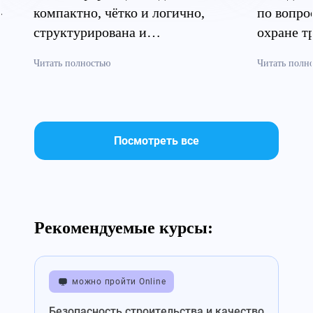
»
компактно, чётко и логично,
по вопро
структурирована и
охране т
систематизирована»
безопасн
Читать полностью
Читать полн
Посмотреть все
Рекомендуемые курсы:
можно пройти Online
Безопасность строительства и качество