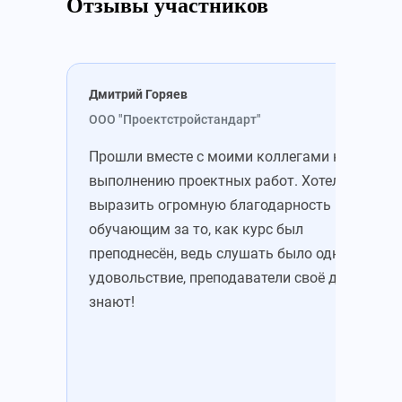
Отзывы участников
Дмитрий Горяев
Све
ООО "Проектстройстандарт"
ООО
Прошли вместе с моими коллегами курс по
Обу
выполнению проектных работ. Хотелось бы
зам
выразить огромную благодарность
хот
обучающим за то, как курс был
пре
преподнесён, ведь слушать было одно
объ
удовольствие, преподаватели своё дело
пам
знают!
зал