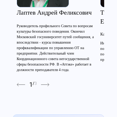
Лаптев Андрей Феликсович
Ткаче
Евген
Руководитель профильного Совета по вопросам
культуры безопасного поведения. Окончил
Кандидат
Московский госуниверситет путей сообщения, а
впоследствии - курсы повышения
Инженер э
профквалификации по управлению ОТ на
по электр
предприятии. Действительный член
по высоте
Координационного совета негосударственной
преподават
сферы безопасности РФ. В «Аттэке» работает в
должности преподавателя 4 года.
1
/
3