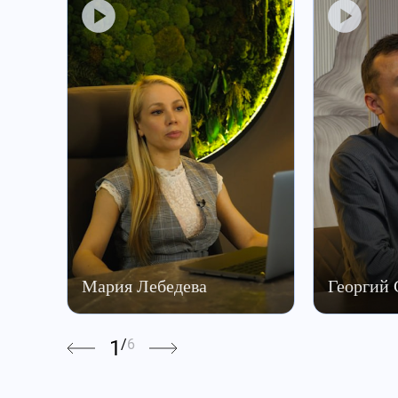
Мария Лебедева
Георгий
1
/
6