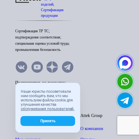
изделий,
Сертификация
продукции
Сертификация ТР ТС;
подтверждение соответствия;
специальная оценка условий труда;
промышленная безопасность.
Подпишитесь на рассылку:
Наши юристы посоветовали
нам сообщить вам, что мы
используем файлы cookie для
улучшения качества
обслуживания пользователей.
Услуги компаниям
Attek Group
Принять
Учебный центр
О компании