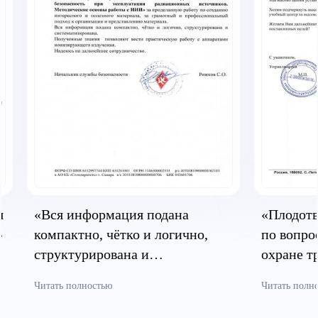
я
«Вся информация подана
«Плодотв
»
компактно, чётко и логично,
по вопро
структурирована и
охране т
систематизирована»
безопасн
Читать полностью
Читать полн