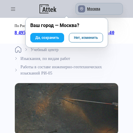
Москва
Ваш город —
Москва
?
По России бесплатно:
с 09:00 до 18:00
8 495 246-04-43
8 800 333-25-40
Да, сохранить
Нет, изменить
Учебный центр
Изыскания, по видам работ
Работы в составе инженерно-геотехнических
изысканий РИ-05