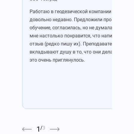
Работаю в геодезической компании
Зан
довольно недавно. Предложили пройти
ког
обучение, согласилась, но не думала, что
обу
мне настолько понравится, что напишу
кур
отзыв (редко пишу их). Преподаватели
сот
вкладывают душу в то, что они делают. И
нов
это очень приглянулось.
дея
1
/
3