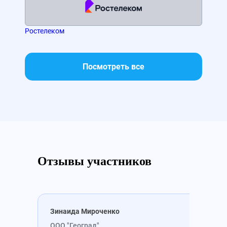
Ростелеком
МТС
Посмотреть все
Отзывы участников
Зинаида Мироченко
Вик
ООО "Геоград"
ООО