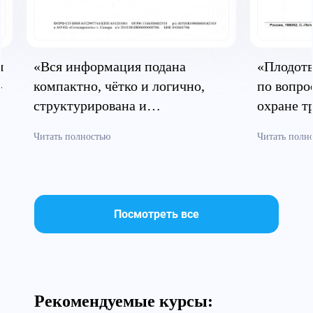
я
«Вся информация подана
«Плодотв
»
компактно, чётко и логично,
по вопро
структурирована и
охране т
систематизирована»
безопасн
Читать полностью
Читать полн
Посмотреть все
Рекомендуемые курсы: