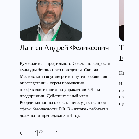
Лаптев Андрей Феликсович
Ткаче
Евген
Руководитель профильного Совета по вопросам
культуры безопасного поведения. Окончил
Кандидат
Московский госуниверситет путей сообщения, а
впоследствии - курсы повышения
Инженер э
профквалификации по управлению ОТ на
по электр
предприятии. Действительный член
по высоте
Координационного совета негосударственной
преподават
сферы безопасности РФ. В «Аттэке» работает в
должности преподавателя 4 года.
1
/
3