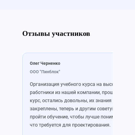
Отзывы участников
Олег Черненко
Мих
ООО "Пинблок"
ООО
Организация учебного курса на высоте. Все
Зап
работники из нашей компании, прошедшие
уже
курс, остались довольны, их знания
зна
закреплены, теперь и другим советую
это
пройти обучение, чтобы лучше понимать,
Пон
что требуется для проектирования.
цен