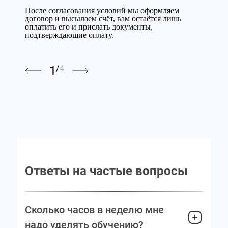
После согласования условий мы оформляем
После согласования условий мы оформляем
договор и высылаем счёт, вам остаётся лишь
договор и высылаем счёт, вам остаётся лишь
оплатить его и прислать документы,
оплатить его и прислать документы,
подтверждающие оплату.
подтверждающие оплату.
1
/
4
Ответы на частые вопросы
Сколько часов в неделю мне
надо уделять обучению?