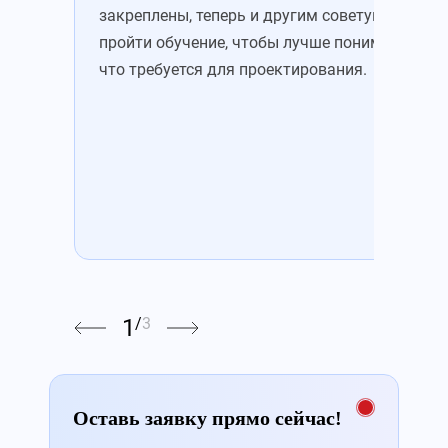
закреплены, теперь и другим советую
это
пройти обучение, чтобы лучше понимать,
Пон
что требуется для проектирования.
цен
1
/
3
Оставь заявку прямо сейчас!