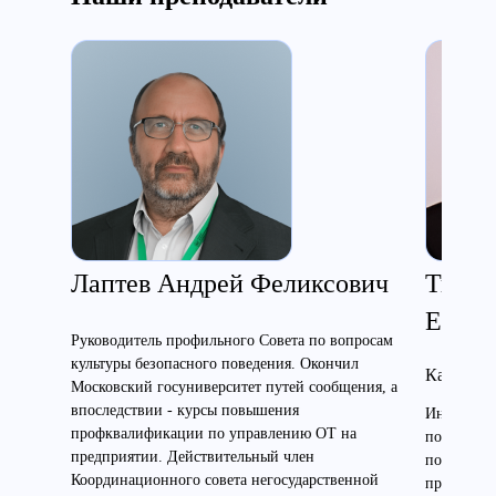
Лаптев Андрей Феликсович
Ткаче
Евген
Руководитель профильного Совета по вопросам
культуры безопасного поведения. Окончил
Кандидат
Московский госуниверситет путей сообщения, а
впоследствии - курсы повышения
Инженер э
профквалификации по управлению ОТ на
по электр
предприятии. Действительный член
по высоте
Координационного совета негосударственной
преподават