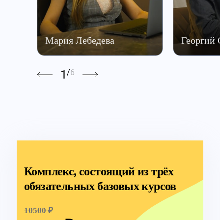
Мария Лебедева
Георгий
1
/
6
Комплекс, состоящий из трёх
обязательных базовых курсов
10500 ₽