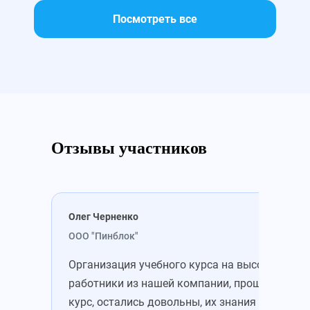
Посмотреть все
Отзывы участников
Олег Черненко
Мих
ООО "Пинблок"
ООО
Организация учебного курса на высоте. Все
Зап
работники из нашей компании, прошедшие
уже
курс, остались довольны, их знания
зна