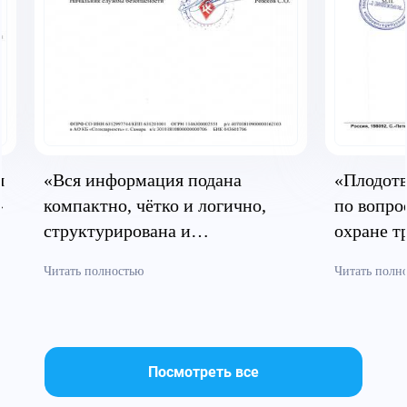
я
«Вся информация подана
«Плодотв
»
компактно, чётко и логично,
по вопро
структурирована и
охране т
систематизирована»
безопасн
Читать полностью
Читать полн
Посмотреть все