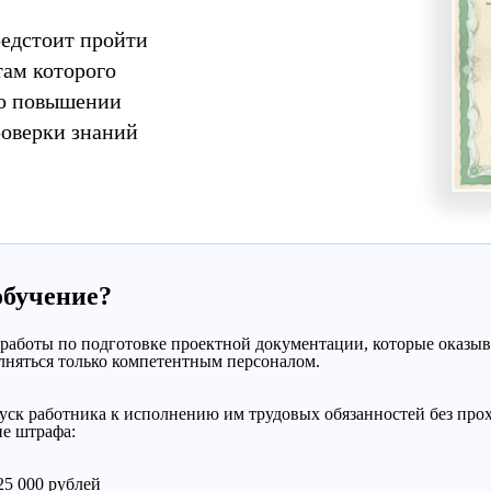
редстоит пройти
там которого
 о повышении
роверки знаний
обучение?
 работы по подготовке проектной документации, которые оказыв
лняться только компетентным персоналом.
пуск работника к исполнению им трудовых обязанностей без пр
ие штрафа:
25 000 рублей