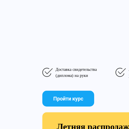
Доставка свидетельства
(диплома) на руки
Пройти курс
Летняя распрода