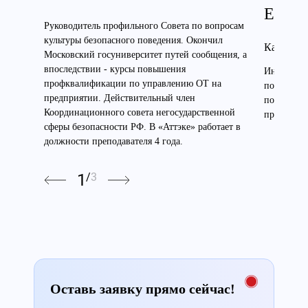
Евген
Руководитель профильного Совета по вопросам
культуры безопасного поведения. Окончил
Кандидат
Московский госуниверситет путей сообщения, а
впоследствии - курсы повышения
Инженер э
профквалификации по управлению ОТ на
по электр
предприятии. Действительный член
по высоте
Координационного совета негосударственной
преподават
сферы безопасности РФ. В «Аттэке» работает в
должности преподавателя 4 года.
1
/
3
Оставь заявку прямо сейчас!