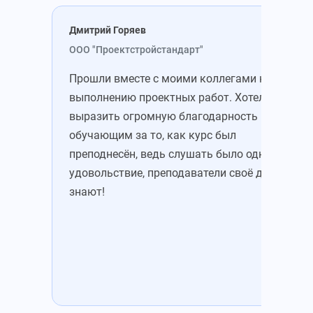
Дмитрий Горяев
Све
ООО "Проектстройстандарт"
ООО
Прошли вместе с моими коллегами курс по
Обу
выполнению проектных работ. Хотелось бы
зам
выразить огромную благодарность
хот
обучающим за то, как курс был
пре
преподнесён, ведь слушать было одно
объ
удовольствие, преподаватели своё дело
пам
знают!
зал