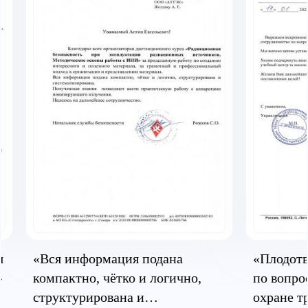
я
«Вся информация подана
«Плодотв
»
компактно, чётко и логично,
по вопро
структурирована и
охране т