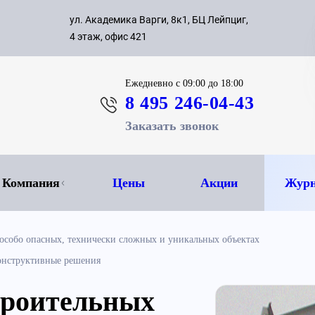
с 09:00 д
ул. Академика Варги, 8к1, БЦ Лейпциг,
ок
8 495 
4 этаж, офис 421
Ежедневно
с 09:00 до 18:00
8 495 246-04-43
Заказать звонок
Компания
Цены
Акции
Журн
особо опасных, технически сложных и уникальных объектах
онструктивные решения
троительных