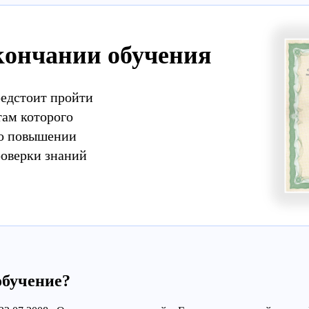
кончании обучения
редстоит пройти
там которого
 о повышении
роверки знаний
обучение?