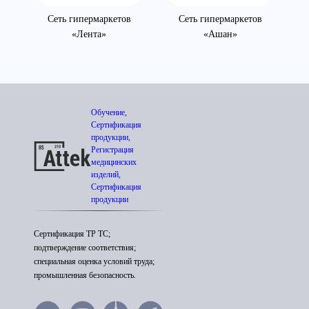
»
Сеть гипермаркетов
Сеть гипермаркетов
«Лента»
«Ашан»
Обучение,
Сертификация
продукции,
Регистрация
медицинских
изделий,
Сертификация
продукции
Сертификация ТР ТС;
подтверждение соответствия;
специальная оценка условий труда;
промышленная безопасность.