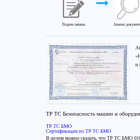
Подача заявки
Анализ докумен
А
«
и
ТР ТС Безопасность машин и оборудо
ТР ТС БМО
Сертификация по ТР ТС БМО
В целом можно сказать, что ТР ТС БМО 010