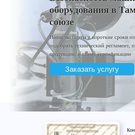
оборудования в Та
союзе
Наши эксперты в короткие сроки п
подобрать технический регламент,
продукции, и схему сертификации
Заказать услугу
Кон