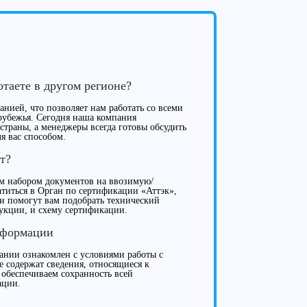
отаете в другом регионе?
нией, что позволяет нам работать со всеми
рубежья. Сегодня наша компания
 страны, а менеджеры всегда готовы обсудить
я вас способом.
т?
м набором документов на ввозимую/
иться в Орган по сертификации «Аттэк»,
ки помогут вам подобрать технический
укции, и схему сертификации.
нформации
нии ознакомлен с условиями работы с
е содержат сведения, относящиеся к
 обеспечиваем сохранность всей
ации.