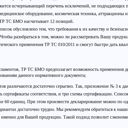
ржится исчерпывающий перечень исключений, не подпадающих п
т медицинское оборудование, космическая техника, аттракционы
 ТР ТС БМО насчитывает 12 позиций.
список обусловлено тем, что требования к их качеству и безопа
тобы разобраться в том, можно ли рассматривать Вашу продук
ического применения ТР ТС 010/2011 и смогут быстро дать ква
гламентов, ТР ТС БМО предполагает возможность применения д
бованиям данного нормативного документа;
ов различаются достаточно серьезно. Так, приложение № 3 к да
ь сертификаты соответствия, и три схемы сертификации. Списо
же 60 единиц. При этом произвести декларирование можно по од
вариантах достаточно трудно. Мы рекомендуем обратиться к наш
именно для Вашей продукции. Такой подход позволит сэкономи