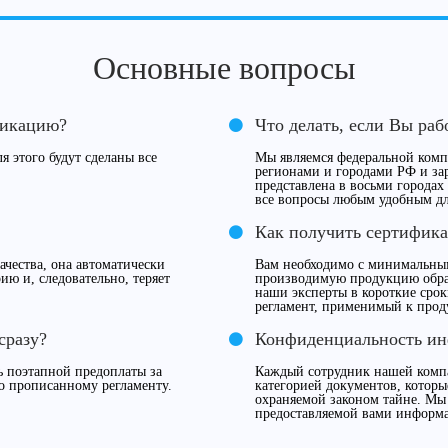
Основные вопросы
фикацию?
Что делать, если Вы раб
я этого будут сделаны все
Мы являемся федеральной компа
регионами и городами РФ и за
представлена в восьми городах
все вопросы любым удобным дл
Как получить сертифика
чества, она автоматически
Вам необходимо с минимальны
ию и, следовательно, теряет
производимую продукцию обрат
наши эксперты в короткие сро
регламент, применимый к прод
сразу?
Конфиденциальность и
 поэтапной предоплаты за
Каждый сотрудник нашей компа
о прописанному регламенту.
категорией документов, которы
охраняемой законом тайне. Мы
предоставляемой вами информ