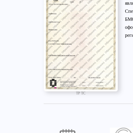
явл
Спе
БМО
офо
рег
ТР ТС