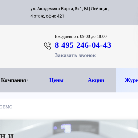
с 09:00 д
ул. Академика Варги, 8к1, БЦ Лейпциг,
ок
8 495 
4 этаж, офис 421
Ежедневно
с 09:00 до 18:00
8 495 246-04-43
Заказать звонок
Компания
Цены
Акции
Журн
ТС БМО
н и