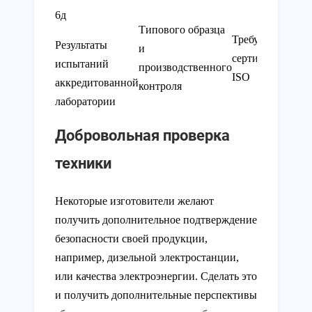
6д
Типового образца
Требуется
Результаты
и
Вып
сертификат
испытаний
производственного
про
ISO
аккредитованной
контроля
лаборатории
Добровольная проверка
техники
Некоторые изготовители желают
получить дополнительное подтверждение
безопасности своей продукции,
например, дизельной электростанции,
или качества электроэнергии. Сделать это
и получить дополнительные перспективы