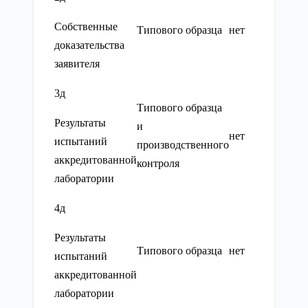
Собственные
Типового образца
нет
нет
доказательства
заявителя
3д
Типового образца
Результаты
и
Вып
нет
испытаний
производственного
про
аккредитованной
контроля
лаборатории
4д
Результаты
Типового образца
нет
нет
испытаний
аккредитованной
лаборатории