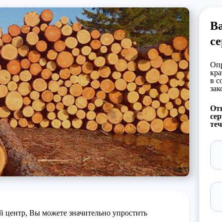
Ва
с
Опр
кра
в с
зак
Отп
сер
теч
 центр, Вы можете значительно упростить