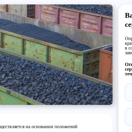
Ва
с
Опр
кра
в с
зак
Отп
сер
теч
уществляется на основании положений