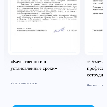
«Качественно и в
«Отмечае
установленные сроки»
професси
сотрудни
Читать полностью
Читать полно