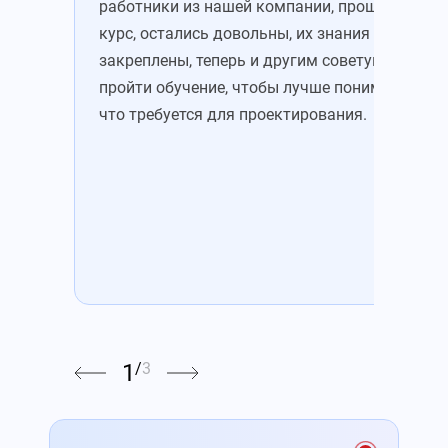
работники из нашей компании, прошедшие
уже
курс, остались довольны, их знания
зна
закреплены, теперь и другим советую
это
пройти обучение, чтобы лучше понимать,
Пон
что требуется для проектирования.
цен
1
/
3