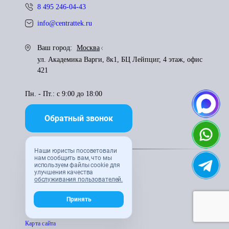
8 495 246-04-43
info@centrattek.ru
Ваш город:
Москва
ул. Академика Варги, 8к1, БЦ Лейпциг, 4 этаж, офис
421
Пн. - Пт.: с 9:00 до 18:00
Обратный звонок
Наши юристы посоветовали
Политика конфиденциальности
нам сообщить вам, что мы
используем файлы cookie для
улучшения качества
Пользователькое соглашение
обслуживания пользователей.
Принять
Правила использования материалов
Карта сайта