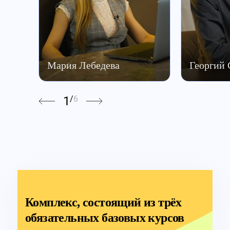
Мария Лебедева
Георгий
1
/
6
Комплекс, состоящий из трёх
обязательных базовых курсов