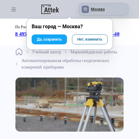
Москва
Ваш город —
Москва
?
По России бесплатно:
с 09:00 до 18:00
8 495 246-04-43
8 800 333-25-40
Да, сохранить
Нет, изменить
Учебный центр
Маркшейдерские работы
Автоматизированная обработка геодезических
измерений приборами