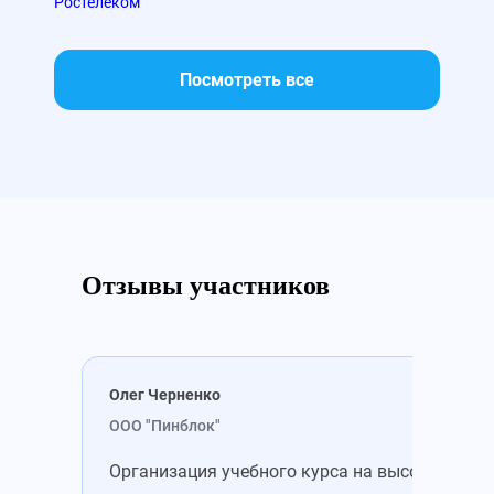
Ростелеком
МТС
Посмотреть все
Отзывы участников
Олег Черненко
Мих
ООО "Пинблок"
ООО
Организация учебного курса на высоте. Все
Зап