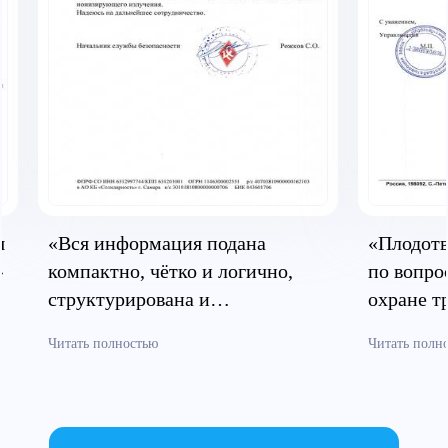
я
«Вся информация подана
«Плодотв
»
компактно, чётко и логично,
по вопро
структурирована и
охране т
систематизирована»
безопасн
Читать полностью
Читать полн