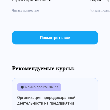
систематизирована»
безопасн
Читать полностью
Читать полн
Посмотреть все
Рекомендуемые курсы:
можно пройти Online
Организация природоохранной
деятельности на предприятии