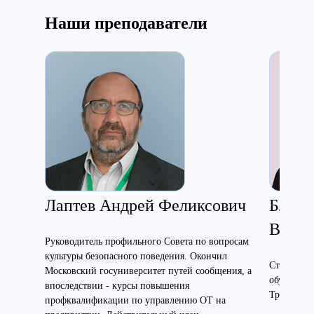
Наши преподаватели
Лаптев Андрей Феликсович
Близн
Влади
Руководитель профильного Совета по вопросам
культуры безопасного поведения. Окончил
Старший п
Московский госуниверситет путей сообщения, а
обучению 
впоследствии - курсы повышения
Трудовой с
профквалификации по управлению ОТ на