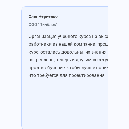
Олег Черненко
Мих
ООО "Пинблок"
ООО
Организация учебного курса на высоте. Все
Зап
работники из нашей компании, прошедшие
уже
курс, остались довольны, их знания
зна
закреплены, теперь и другим советую
это
пройти обучение, чтобы лучше понимать,
Пон
что требуется для проектирования.
цен