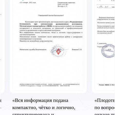
я
«Вся информация подана
«Плодотв
»
компактно, чётко и логично,
по вопро
структурирована и
охране т