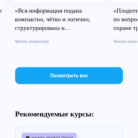
я
«Вся информация подана
«Плодотв
»
компактно, чётко и логично,
по вопро
структурирована и
охране т
систематизирована»
безопасн
Читать полностью
Читать полн
Посмотреть все
Рекомендуемые курсы:
можно пройти Online