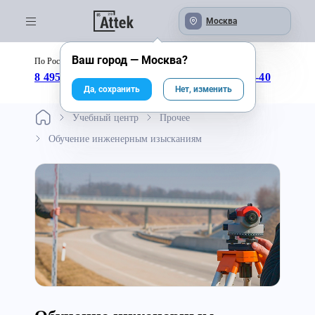
Москва
Ваш город —
Москва
?
По России бесплатно:
с 09:00 до 18:00
8 495 246-04-43
8 800 333-25-40
Да, сохранить
Нет, изменить
Учебный центр
Прочее
Обучение инженерным изысканиям