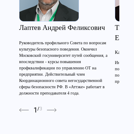
Лаптев Андрей Феликсович
Ткаче
Евген
Руководитель профильного Совета по вопросам
культуры безопасного поведения. Окончил
Кандидат
Московский госуниверситет путей сообщения, а
впоследствии - курсы повышения
Инженер э
профквалификации по управлению ОТ на
по электр
предприятии. Действительный член
по высоте
Координационного совета негосударственной
преподават
сферы безопасности РФ. В «Аттэке» работает в
должности преподавателя 4 года.
1
/
3