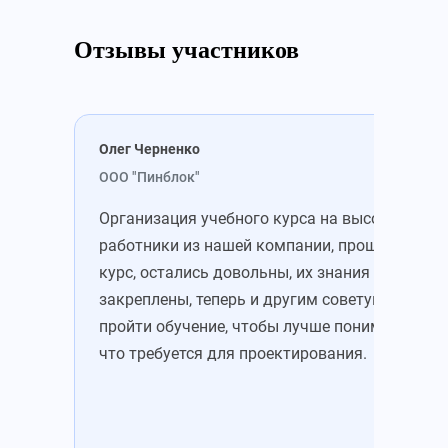
Отзывы участников
Олег Черненко
Мих
ООО "Пинблок"
ООО
Организация учебного курса на высоте. Все
Зап
работники из нашей компании, прошедшие
уже
курс, остались довольны, их знания
зна
закреплены, теперь и другим советую
это
пройти обучение, чтобы лучше понимать,
Пон
что требуется для проектирования.
цен