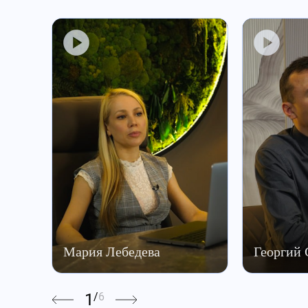
Мария Лебедева
Георгий
1
/
6