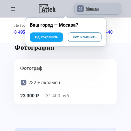
Москва
Ваш город —
Москва
?
По России бесплатно:
с 09:00 до 18:00
8 495 246-04-43
8 800 333-25-40
Да, сохранить
Нет, изменить
Фотография
Фотограф
232 + экзамен
23 300 ₽
31 400 руб.