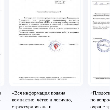
я
«Вся информация подана
«Плодотв
»
компактно, чётко и логично,
по вопро
структурирована и
охране т