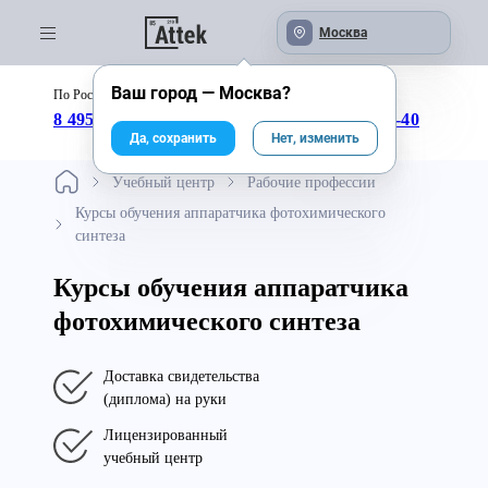
Москва
Ваш город —
Москва
?
По России бесплатно:
с 09:00 до 18:00
8 495 246-04-43
8 800 333-25-40
Да, сохранить
Нет, изменить
Учебный центр
Рабочие профессии
Курсы обучения аппаратчика фотохимического
синтеза
Курсы обучения аппаратчика
фотохимического синтеза
Доставка свидетельства
(диплома) на руки
Лицензированный
учебный центр