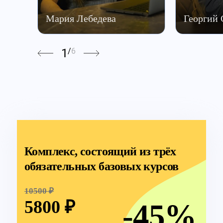
Мария Лебедева
Георгий
1
/
6
Комплекс, состоящий из трёх
обязательных базовых курсов
10500 ₽
5800 ₽
-45%