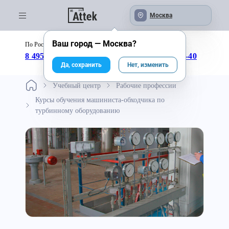
Москва
Ваш город —
Москва
?
По России бесплатно:
с 09:00 до 18:00
8 495 246-04-43
8 800 333-25-40
Да, сохранить
Нет, изменить
Учебный центр
Рабочие профессии
Курсы обучения машиниста-обходчика по
турбинному оборудованию