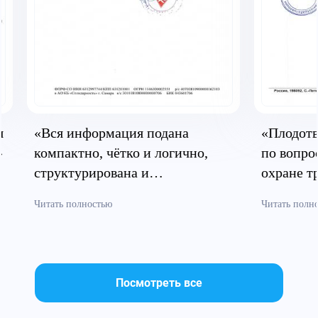
я
«Вся информация подана
«Плодотв
»
компактно, чётко и логично,
по вопро
структурирована и
охране т
систематизирована»
безопасн
Читать полностью
Читать полн
Посмотреть все