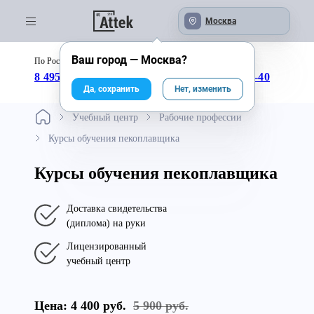
Москва
Ваш город —
Москва
?
По России бесплатно:
с 09:00 до 18:00
8 495 246-04-43
8 800 333-25-40
Да, сохранить
Нет, изменить
Учебный центр
Рабочие профессии
Курсы обучения пекоплавщика
Курсы обучения пекоплавщика
Доставка свидетельства
(диплома) на руки
Лицензированный
учебный центр
Цена: 4 400 руб.
5 900 руб.