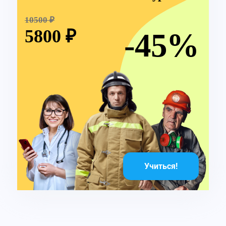
10500 ₽
5800 ₽
-45%
Учиться!