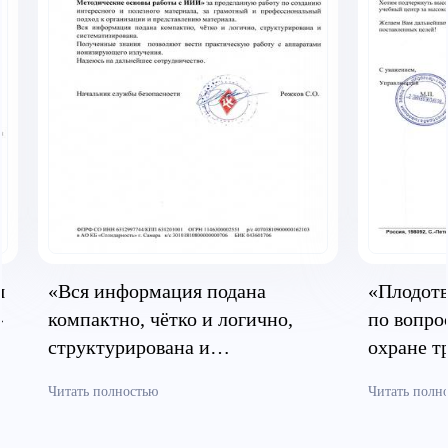
я
«Вся информация подана
«Плодотв
»
компактно, чётко и логично,
по вопро
структурирована и
охране т
систематизирована»
безопасн
Читать полностью
Читать полн