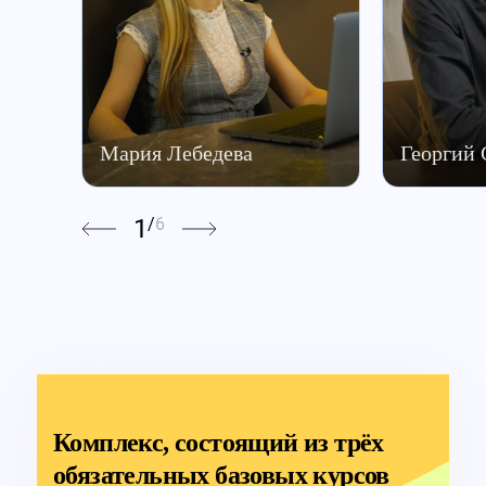
Мария Лебедева
Георгий
1
/
6
Комплекс, состоящий из трёх
обязательных базовых курсов