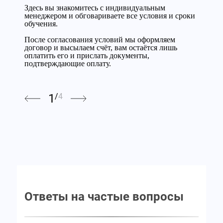
нам и мы с радостью поможем вам получить
Здесь вы знакомитесь с индивидуальным
момент можете обратиться к материалу и
также на площадке других специализированных
нам и мы с радостью поможем вам получить
Здесь вы знакомитесь с индивидуальным
документ, подтверждающий вашу квалификацию
менеджером и обговариваете все условия и сроки
освежить знания.
учреждений, если это потребуется.
документ, подтверждающий вашу квалификацию
менеджером и обговариваете все условия и сроки
и знания.
обучения.
и знания.
обучения.
После согласования условий мы оформляем
После согласования условий мы оформляем
договор и высылаем счёт, вам остаётся лишь
договор и высылаем счёт, вам остаётся лишь
оплатить его и прислать документы,
оплатить его и прислать документы,
подтверждающие оплату.
подтверждающие оплату.
1
/
4
Ответы на частые вопросы