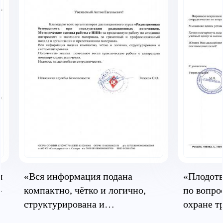
я
«Вся информация подана
«Плодотв
»
компактно, чётко и логично,
по вопро
структурирована и
охране т
систематизирована»
безопасн